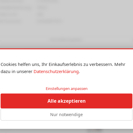
rtikelnummer:
C13T653700
rtikelbezeichnung:
T6537
halt in ml:
200
AN Nummer:
010343877672
Herstellerangaben
Produktsicherheit und Handhabungshinweise
Cookies helfen uns, Ihr Einkaufserlebnis zu verbessern. Mehr
dazu in unserer
Datenschutzerklärung
.
Einstellungen anpassen
Alle akzeptieren
Nur notwendige