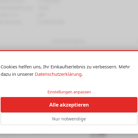
rtikelnummer:
C13T653500
rtikelbezeichnung:
T6535
halt in ml:
200
AN Nummer:
010343877658
Herstellerangaben
Produktsicherheit und Handhabungshinweise
Cookies helfen uns, Ihr Einkaufserlebnis zu verbessern. Mehr
dazu in unserer
Datenschutzerklärung
.
Einstellungen anpassen
Alle akzeptieren
Nur notwendige