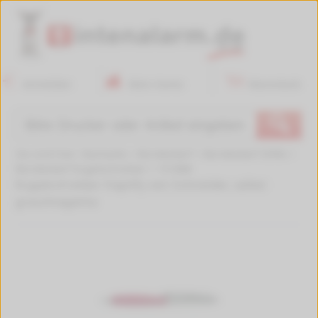
Anmelden
Mein Konto
Warenkorb
🔍
Sie sind hier:
Startseite
>
Bürobedarf
>
Bürobedarf Stifte
>
Bürobedarf Kugelschreiber
>
151888
Kugelschreiber Haptify von Schneider, salbei
grau/magenta