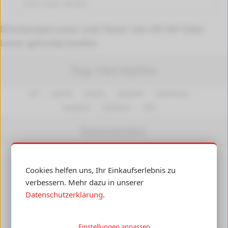
Color Laser
Geräte.
Druckerpatronen und Toner von HP HP Color
Laser günstig kaufen.
Top Hersteller
HP
Canon
Epson
Brother
Samsung
Kyocera
Lexmark
OKI
Newsletter
Insiderwissen, Angebote und Gutscheine per E-Mail
Cookies helfen uns, Ihr Einkaufserlebnis zu
erhalten! Ihre Daten werden nicht an Dritte
verbessern. Mehr dazu in unserer
weitergegeben.
Abmelden
jederzeit möglich.
Datenschutzerklärung
.
►
Einstellungen anpassen