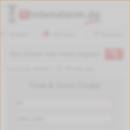
Anmelden
Mein Konto
Warenkorb
🔍
Sie sind hier:
Startseite
>
HP
>
HP Color Laser
Tinte & Toner Finder