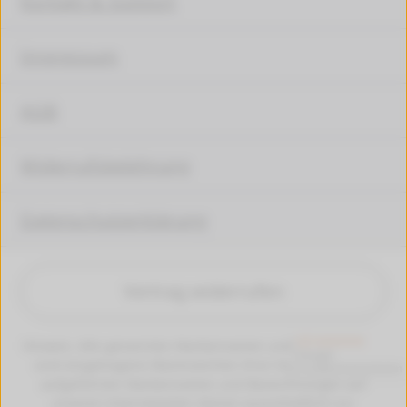
Kontakt & Support
Impressum
AGB
Widerrufsbelehrung
Datenschutzerklärung
Vertrag widerrufen
Hinweis: Alle genannten Markennamen und Bezeichungen
sind eingetragene Warenzeichen ihrer Eigentümer. Die
aufgeführten Markennamen und Bezeichnungen auf
unseren Internetseiten dienen ausschließlich zur