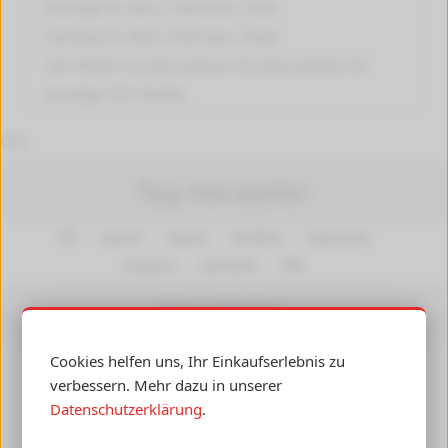
Sonstige VL 2822 c
Patronen, Toner
Sonstige VL 3622 c
Patronen, Toner
Hier finden Sie alle anderen
Druckerzubehör für
Sonstige OCE
Geräte.
OCE
Top Hersteller
HP
Canon
Epson
Brother
Samsung
Kyocera
Lexmark
OKI
Newsletter
Cookies helfen uns, Ihr Einkaufserlebnis zu
Insiderwissen, Angebote und Gutscheine per E-Mail
verbessern. Mehr dazu in unserer
erhalten! Ihre Daten werden nicht an Dritte
Datenschutzerklärung
.
weitergegeben.
Abmelden
jederzeit möglich.