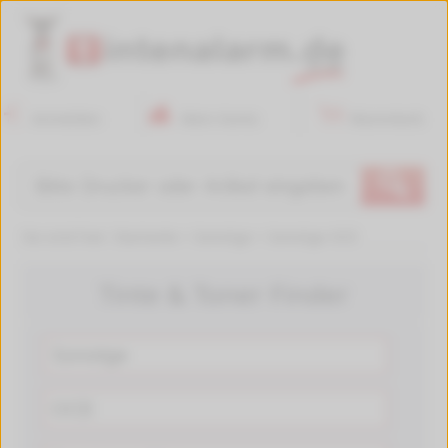
Anmelden
Mein Konto
Warenkorb
🔍
Sie sind hier:
Startseite
>
Sonstige
>
Sonstige OCE
Tinte & Toner Finder