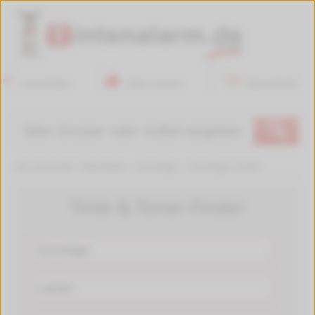
Anmelden
Mein Konto
Warenkorb
🔍
Sie sind hier:
Startseite
>
Sonstige
>
Sonstige Lanier
Tinte & Toner Finder