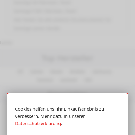
Sonstige GX
Patronen, Toner
Sonstige P 801
Patronen, Toner
Hier finden Sie alle anderen
Druckerzubehör für
Sonstige Lanier
Geräte.
Lanier
Top Hersteller
HP
Canon
Epson
Brother
Samsung
Kyocera
Lexmark
OKI
Newsletter
Cookies helfen uns, Ihr Einkaufserlebnis zu
Insiderwissen, Angebote und Gutscheine per E-Mail
verbessern. Mehr dazu in unserer
erhalten! Ihre Daten werden nicht an Dritte
Datenschutzerklärung
.
weitergegeben.
Abmelden
jederzeit möglich.