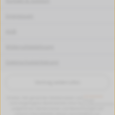
Kontakt & Support
Impressum
AGB
Widerrufsbelehrung
Datenschutzerklärung
Vertrag widerrufen
Hinweis: Alle genannten Markennamen und Bezeichungen
sind eingetragene Warenzeichen ihrer Eigentümer. Die
aufgeführten Markennamen und Bezeichnungen auf
unseren Internetseiten dienen ausschließlich zur