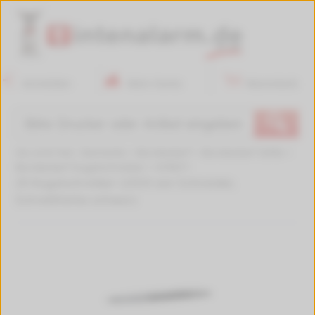
Anmelden
Mein Konto
Warenkorb
🔍
Sie sind hier:
Startseite
>
Bürobedarf
>
Bürobedarf Stifte
>
Bürobedarf Kugelschreiber
>
479071
20 Kugelschreiber LOOX von Schneider,
Schreibfarbe schwarz