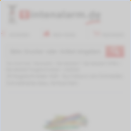
Anmelden
Mein Konto
Warenkorb
🔍
Sie sind hier:
Startseite
>
Bürobedarf
>
Bürobedarf Stifte
>
Bürobedarf Kugelschreiber
>
624528
20 Kugelschreiber K20 - Icy Colours von Schneider,
Schreibfarbe blau, farbsortiert