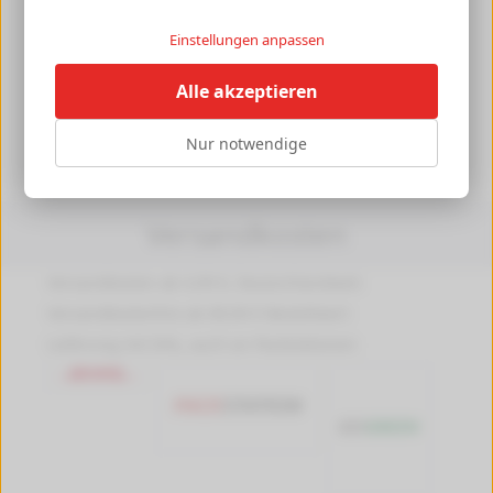
dokumentenecht:
Ja
Einstellungen anpassen
nachfüllbar:
Ja
Material Clip:
Metall
Alle akzeptieren
Herstellerangaben
[+]
Nur notwendige
Versandkosten
Versandkosten ab 4,99 €, Deutschlandweit
Versandkostenfrei ab 89,90 € Bestellwert
Lieferung mit DHL, auch an Packstationen