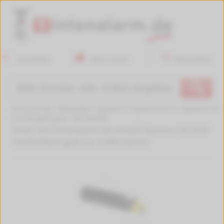
Anmelden
Mein Konto
Warenkorb
🔍
Sie sind hier:
Startseite
>
Kyocera
>
Kyocera FS-C
>
Kyocera FS-
C 2126 MFP plus
>
W-150739
Toner von tintenalarm.de ersetzt Kyocera TK-590Y
1T02KVANL0 gelb (ca. 5.000 Seiten)