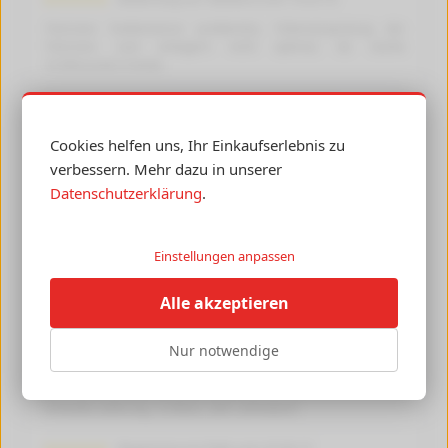
Patronen funktionieren problemlos, Folienverpackung der
Patronen zum einlagern nicht optimal, da starke
Größenunterschiede.
Bewertung von budman vom 29.12.17
sehr schnelle Lieferung
Cookies helfen uns, Ihr Einkaufserlebnis zu
verbessern. Mehr dazu in unserer
Bewertung von sabine vom 08.08.17
Datenschutzerklärung
.
Alles wunderbar. Schnelle Lieferung.
Bewertung von B-B CP vom 31.10.16
Einstellungen anpassen
Diese Patrone ist genau so gut wie die Originalpatrone
Alle akzeptieren
Bewertung von joe vom 08.10.15
schnelle Lieferung und gute Patronen, gerne wieder
Nur notwendige
Bewertung von Hubert vom 25.09.15
Schnelle Lieferung, 1a Ware, sehr zufrieden!!!