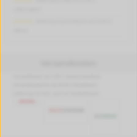
Bewertung von PeBo vom 25.06.15
einfach super!!!
Bewertung von jeremiasjunior vom 25.06.15
alles ok
Versandkosten
Versandkosten ab 4,99 €, Deutschlandweit
Versandkostenfrei ab 89,90 € Bestellwert
Lieferung mit DHL, auch an Packstationen