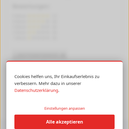
Bewertungen:
5 Sterne
(1)
4 Sterne
(0)
3 Sterne
(0)
2 Sterne
(0)
1 Sterne
(0)
Jetzt Produkt bewerten
Jede Bewertung wird von uns manuell geprüft.
Hier erfahren Sie mehr über unsere
Bewertungsrichtlinien
.
Cookies helfen uns, Ihr Einkaufserlebnis zu
verbessern. Mehr dazu in unserer
Bewertung von Hasi vom 03.12.18
Datenschutzerklärung
.
Überraschend gut und günstig, mit Spritzen zum nachfüllen
etc.perfekt! Gilt auch für die anderen Farben.
Einstellungen anpassen
Alle akzeptieren
Versandkosten