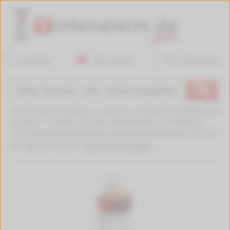
Anmelden
Mein Konto
Warenkorb
🔍
Sie sind hier:
Startseite
>
Zubehör
>
Zubehör Nachfülltinte &
Zubehör
>
Zubehör Drucker Nachfülltinte
>
N-C9352AE
100 ml Nachfülltinte von tintenalarm.de für HP 22,
HP 28, HP 57, HP 342/343/344 gelb