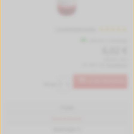
1 Kundenbewertungen
Lieferzeit 1-2 Werktage
6,02 €
(60,20 € / Liter)
inkl. MwSt. zzgl.
Versandkosten
In den Warenkorb
Menge:
Produkt
Passende Drucker
Bewertungen (1)