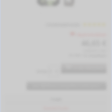
3 Kundenbewertungen
Aktuell nicht lieferbar
46,65 €
(2.455,26 € / Liter)
inkl. MwSt. zzgl.
Versandkosten
In den Warenkorb
Menge:
Jetzt
30,75 €
durch kompatibles Produkt sparen
Produkt
Passende Drucker